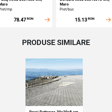
Maro
Maro
Pret/mp
Pret/buc
78.47
15.13
RON
RON
PRODUSE SIMILARE
Pavaj Rettango 30x20x8 cm