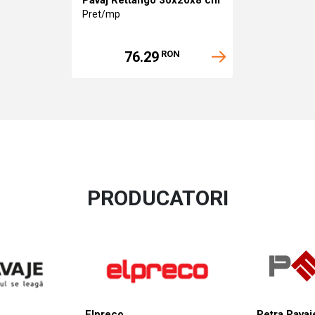
Pret/mp
76.29
RON
PRODUCATORI
Elpreco
Petra Pavaj