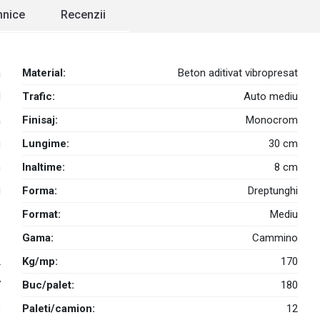
ehnice
Recenzii
a
Material:
Beton aditivat vibropresat
d
Trafic:
Auto mediu
a
Finisaj:
Monocrom
u
Lungime:
30 cm
m
Inaltime:
8 cm
g
Forma:
Dreptunghi
o
Format:
Mediu
o
Gama:
Cammino
2
Kg/mp:
170
7
Buc/palet:
180
8
Paleti/camion:
12