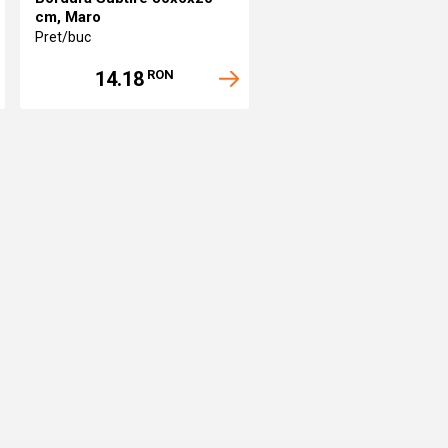
cm, Maro
Pret/buc
14.18
RON