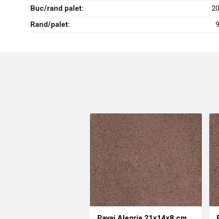
Buc/rand palet:
2
Rand/palet:
Pavaj Alegria 21x14x8 cm,