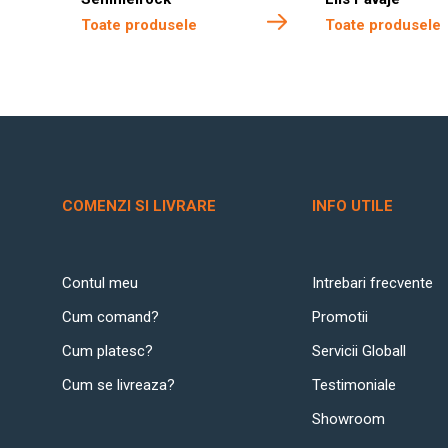
Toate produsele
Toate produsele
COMENZI SI LIVRARE
INFO UTILE
Contul meu
Intrebari frecvente
Cum comand?
Promotii
Cum platesc?
Servicii Globall
Cum se livreaza?
Testimoniale
Showroom