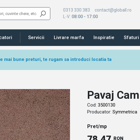
0313 330 383
contact@globall.ro
L-V:
08:00 - 17:00
catori
Servicii
Livrare marfa
Inspiratie
Sfaturi 
le mai bune preturi, te rugam sa introduci locatia ta
Pavaj Cam
Cod:
3500130
Producator:
Symmetrica
Pret/mp
78.47
RON