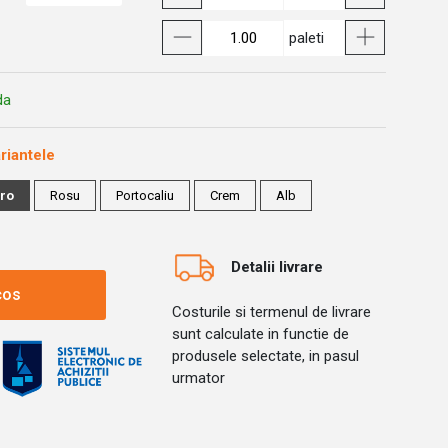
paleti
da
riantele
ro
Rosu
Portocaliu
Crem
Alb
Detalii livrare
cos
Costurile si termenul de livrare
sunt calculate in functie de
produsele selectate, in pasul
urmator