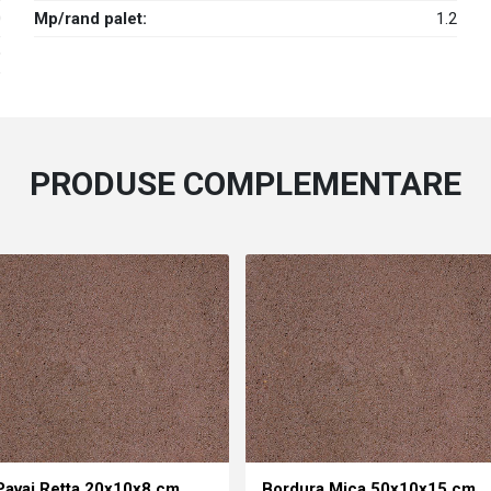
0
Mp/rand palet:
1.2
9
PRODUSE COMPLEMENTARE
Pavaj Retta 20x10x8 cm,
Bordura Mica 50x10x15 cm,