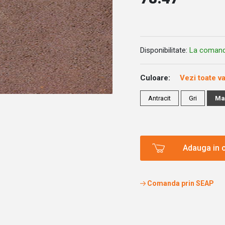
Disponibilitate:
La coman
Culoare:
Vezi toate va
Antracit
Gri
Ma
Adauga in 
Comanda prin SEAP