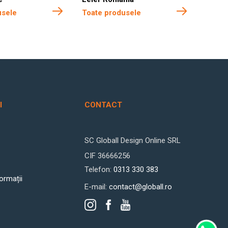
usele
Toate produsele
Toate
I
CONTACT
SC Globall Design Online SRL
CIF 36666256
Telefon:
0313 330 383
formații
E-mail:
contact@globall.ro