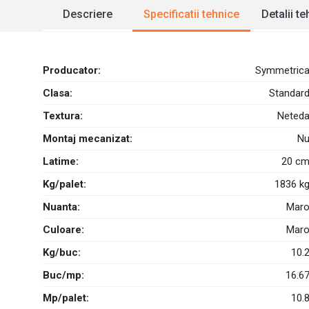
Descriere
Specificatii tehnice
Detalii t
Producator:
Symmetric
Clasa:
Standar
Textura:
Neted
Montaj mecanizat:
N
Latime:
20 c
Kg/palet:
1836 k
Nuanta:
Mar
Culoare:
Mar
Kg/buc:
10.
Buc/mp:
16.6
Mp/palet:
10.