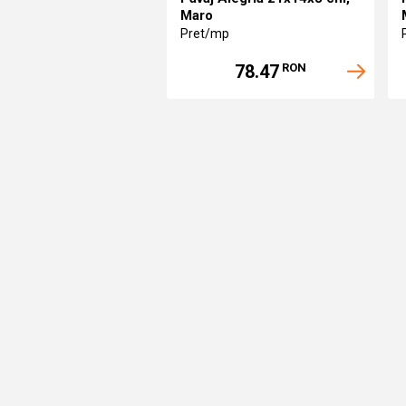
Maro
Pret/mp
78.47
RON