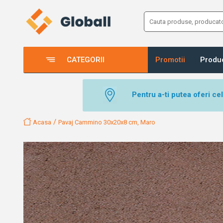
CATEGORII
Promotii
Produ
Pentru a-ti putea oferi ce
/
Acasa
Pavaj Cammino 30x20x8 cm, Maro