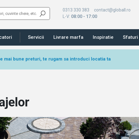
0313 330 383
contact@globall.ro
L-V:
08:00 - 17:00
catori
Servicii
Livrare marfa
Inspiratie
Sfaturi 
le mai bune preturi, te rugam sa introduci locatia ta
jelor