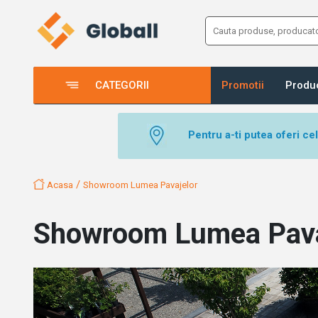
CATEGORII
Promotii
Produ
Pentru a-ti putea oferi ce
/
Acasa
Showroom Lumea Pavajelor
Showroom Lumea Pava