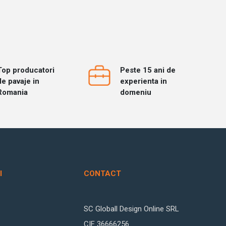
Top producatori
Peste 15 ani de
de pavaje in
experienta in
Romania
domeniu
I
CONTACT
SC Globall Design Online SRL
CIF 36666256