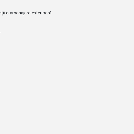
bții o amenajare exterioară
.