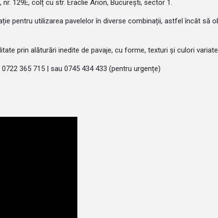
. 129E, colț cu str. Eraclie Arion, București, sector 1.
e pentru utilizarea pavelelor în diverse combinații, astfel încât să o
ate prin alăturări inedite de pavaje, cu forme, texturi și culori variate
| 0722 365 715 | sau 0745 434 433 (pentru urgențe)